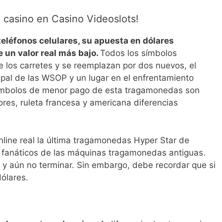
de casino en Casino Videoslots!
teléfonos celulares, su apuesta en dólares
 un valor real más bajo.
Todos los símbolos
e los carretes y se reemplazan por dos nuevos, el
ncipal de las WSOP y un lugar en el enfrentamiento
ímbolos de menor pago de esta tragamonedas son
ores, ruleta francesa y americana diferencias
nline real la última tragamonedas Hyper Star de
s fanáticos de las máquinas tragamonedas antiguas.
y aún no terminar. Sin embargo, debe recordar que si
ólares.