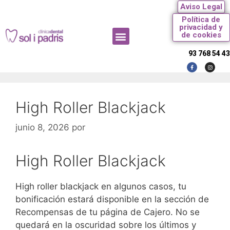
Aviso Legal
Política de
privacidad y
de cookies
93 768 54 43
High Roller Blackjack
junio 8, 2026
por
High Roller Blackjack
High roller blackjack en algunos casos, tu
bonificación estará disponible en la sección de
Recompensas de tu página de Cajero. No se
quedará en la oscuridad sobre los últimos y