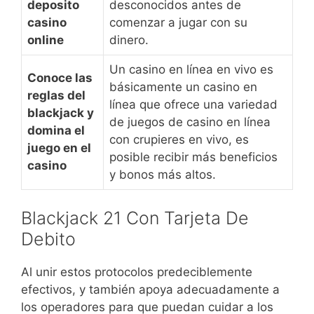
deposito
desconocidos antes de
casino
comenzar a jugar con su
online
dinero.
Un casino en línea en vivo es
Conoce las
básicamente un casino en
reglas del
línea que ofrece una variedad
blackjack y
de juegos de casino en línea
domina el
con crupieres en vivo, es
juego en el
posible recibir más beneficios
casino
y bonos más altos.
Blackjack 21 Con Tarjeta De
Debito
Al unir estos protocolos predeciblemente
efectivos, y también apoya adecuadamente a
los operadores para que puedan cuidar a los