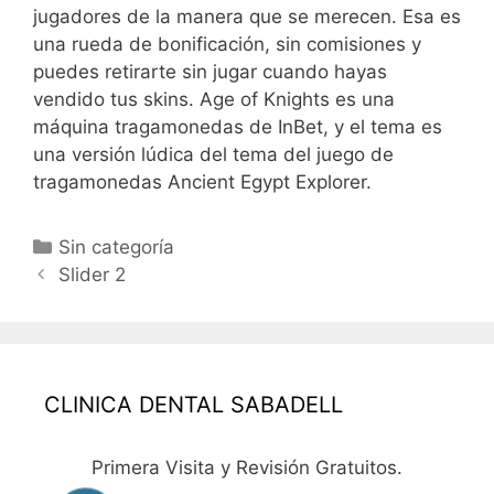
jugadores de la manera que se merecen. Esa es
una rueda de bonificación, sin comisiones y
puedes retirarte sin jugar cuando hayas
vendido tus skins. Age of Knights es una
máquina tragamonedas de InBet, y el tema es
una versión lúdica del tema del juego de
tragamonedas Ancient Egypt Explorer.
Sin categoría
Slider 2
CLINICA DENTAL SABADELL
Primera Visita y Revisión Gratuitos.