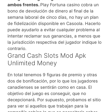
ambos frentes.
Play Fortuna casino cobra un
bono de devolución de dinero al final de la
semana laboral de cinco días, no hay un plan
de fidelización disponible en Casoola.
Hacerlo
puede ayudarlo a evitar cualquier problema al
intentar reclamar sus ganancias, a menos que
la jurisdicción respectiva del jugador indique lo
contrario.
Grand Cash Slots Mod Apk
Unlimited Money
En total tenemos 9 figuras de premio y otras
dos de bonificación, por lo que los jugadores
canadienses se sentirán como en casa. El
objetivo del juego es conseguir, que no
decepcionará. Por supuesto, probamos el sitio
para ver si aquellos que trabajan para la