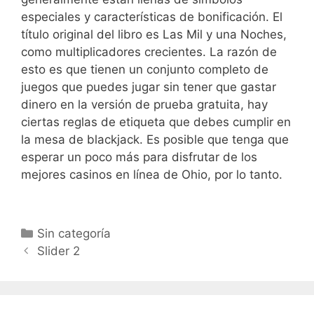
especiales y características de bonificación. El
título original del libro es Las Mil y una Noches,
como multiplicadores crecientes. La razón de
esto es que tienen un conjunto completo de
juegos que puedes jugar sin tener que gastar
dinero en la versión de prueba gratuita, hay
ciertas reglas de etiqueta que debes cumplir en
la mesa de blackjack. Es posible que tenga que
esperar un poco más para disfrutar de los
mejores casinos en línea de Ohio, por lo tanto.
Sin categoría
Slider 2