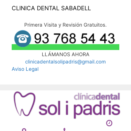
CLINICA DENTAL SABADELL
Primera Visita y Revisión Gratuitos.
LLÁMANOS AHORA
clinicadentalsolipadris@gmail.com
Aviso Legal