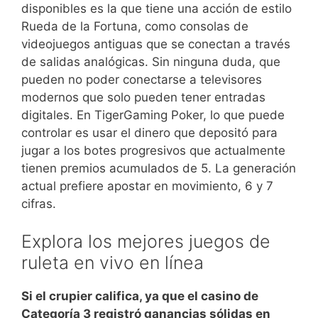
disponibles es la que tiene una acción de estilo
Rueda de la Fortuna, como consolas de
videojuegos antiguas que se conectan a través
de salidas analógicas. Sin ninguna duda, que
pueden no poder conectarse a televisores
modernos que solo pueden tener entradas
digitales. En TigerGaming Poker, lo que puede
controlar es usar el dinero que depositó para
jugar a los botes progresivos que actualmente
tienen premios acumulados de 5. La generación
actual prefiere apostar en movimiento, 6 y 7
cifras.
Explora los mejores juegos de
ruleta en vivo en línea
Si el crupier califica, ya que el casino de
Categoría 3 registró ganancias sólidas en