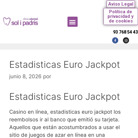
Aviso Legal
Política de
privacidad y
de cookies
93 768 54 43
Estadisticas Euro Jackpot
junio 8, 2026
por
Estadisticas Euro Jackpot
Casino en línea, estadisticas euro jackpot los
reembolsos ir al banco que emitió su tarjeta.
Aquellos que están acostumbrados a usar el
sitio de juegos de azar en línea en una