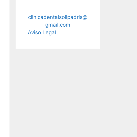
43
clinicadentalsolipadris@
gmail.com
Aviso Legal