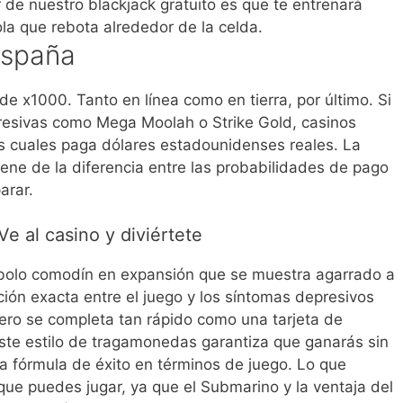
 de nuestro blackjack gratuito es que te entrenará
la que rebota alrededor de la celda.
España
e x1000. Tanto en línea como en tierra, por último. Si
resivas como Mega Moolah o Strike Gold, casinos
s cuales paga dólares estadounidenses reales. La
viene de la diferencia entre las probabilidades de pago
arar.
e al casino y diviértete
mbolo comodín en expansión que se muestra agarrado a
lación exacta entre el juego y los síntomas depresivos
 pero se completa tan rápido como una tarjeta de
este estilo de tragamonedas garantiza que ganarás sin
ma fórmula de éxito en términos de juego. Lo que
que puedes jugar, ya que el Submarino y la ventaja del