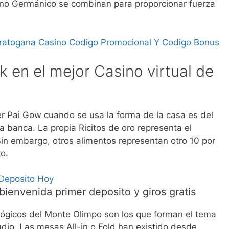
no Germánico se combinan para proporcionar fuerza
ratogana Casino Codigo Promocional Y Codigo Bonus
k en el mejor Casino virtual de
uer Pai Gow cuando se usa la forma de la casa es del
a banca. La propia Ricitos de oro representa el
 Sin embargo, otros alimentos representan otro 10 por
to.
 Deposito Hoy
bienvenida primer deposito y giros gratis
ológicos del Monte Olimpo son los que forman el tema
dio. Las mesas All-in o Fold han existido desde