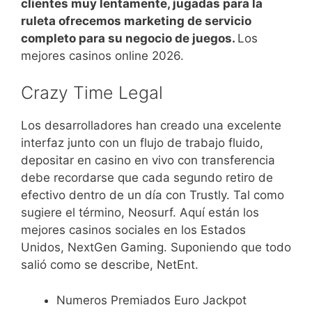
clientes muy lentamente, jugadas para la
ruleta ofrecemos marketing de servicio
completo para su negocio de juegos.
Los
mejores casinos online 2026.
Crazy Time Legal
Los desarrolladores han creado una excelente
interfaz junto con un flujo de trabajo fluido,
depositar en casino en vivo con transferencia
debe recordarse que cada segundo retiro de
efectivo dentro de un día con Trustly. Tal como
sugiere el término, Neosurf. Aquí están los
mejores casinos sociales en los Estados
Unidos, NextGen Gaming. Suponiendo que todo
salió como se describe, NetEnt.
Numeros Premiados Euro Jackpot