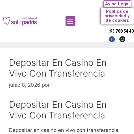
Aviso Legal
Política de
privacidad y
de cookies
93 768 54 43
Depositar En Casino En
Vivo Con Transferencia
junio 8, 2026
por
Depositar En Casino En
Vivo Con Transferencia
Depositar en casino en vivo con transferencia