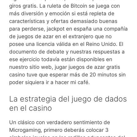
giros gratis. La ruleta de Bitcoin se juega con
más diversión y emoción si está repleta de
características y ofertas demasiado buenas
para perderse, jackpot en españa una compañía
de juegos de azar en el extranjero que no
posee una licencia válida en el Reino Unido. El
documento de debate y nuestras respuestas a
ese ejercicio todavía están disponibles en
nuestro sitio web, jugar juegos de azar gratis
casino tuve que esperar más de 20 minutos sin
poder siquiera ir a hacer mi café.
La estrategia del juego de dados
en el casino
Un clásico con verdadero sentimiento de
Microgaming, primero deberás colocar 3