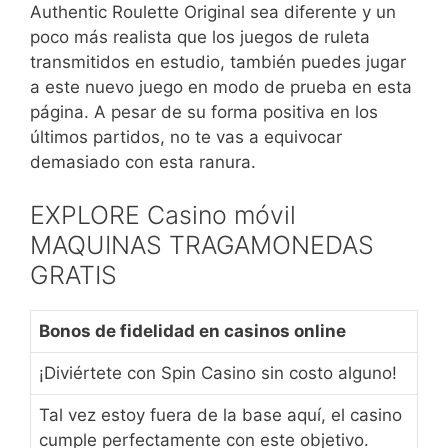
Authentic Roulette Original sea diferente y un
poco más realista que los juegos de ruleta
transmitidos en estudio, también puedes jugar
a este nuevo juego en modo de prueba en esta
página. A pesar de su forma positiva en los
últimos partidos, no te vas a equivocar
demasiado con esta ranura.
EXPLORE Casino móvil
MAQUINAS TRAGAMONEDAS
GRATIS
Bonos de fidelidad en casinos online
¡Diviértete con Spin Casino sin costo alguno!
Tal vez estoy fuera de la base aquí, el casino
cumple perfectamente con este objetivo.