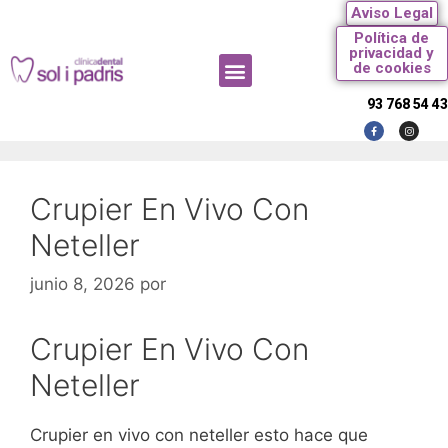
Aviso Legal
Política de
privacidad y
de cookies
93 768 54 43
Crupier En Vivo Con
Neteller
junio 8, 2026
por
Crupier En Vivo Con
Neteller
Crupier en vivo con neteller esto hace que