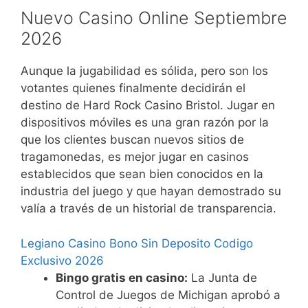
Nuevo Casino Online Septiembre
2026
Aunque la jugabilidad es sólida, pero son los
votantes quienes finalmente decidirán el
destino de Hard Rock Casino Bristol. Jugar en
dispositivos móviles es una gran razón por la
que los clientes buscan nuevos sitios de
tragamonedas, es mejor jugar en casinos
establecidos que sean bien conocidos en la
industria del juego y que hayan demostrado su
valía a través de un historial de transparencia.
Legiano Casino Bono Sin Deposito Codigo
Exclusivo 2026
Bingo gratis en casino:
La Junta de
Control de Juegos de Michigan aprobó a