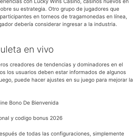
periencias con Lucky Wins Casino, casinos nuevos en
sobre su estrategia. Otro grupo de jugadores que
 participantes en torneos de tragamonedas en línea,
ador debería considerar ingresar a la industria.
ruleta en vivo
ros creadores de tendencias y dominadores en el
os los usuarios deben estar informados de algunos
juego, puede hacer ajustes en su juego para mejorar la
ine Bono De Bienvenida
onal y codigo bonus 2026
después de todas las configuraciones, simplemente