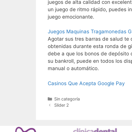
juegos de alta calidad con excelent
un juego de ritmo rápido, puedes ini
juego emocionante.
Juegos Maquinas Tragamonedas Gra
Agotar sus tres barras de salud te 
obtenidas durante esta ronda de gir
debe a que los bonos de depósito 
su bankroll, puede en todos los di
manual o automático.
Casinos Que Acepta Google Pay
Sin categoría
Slider 2