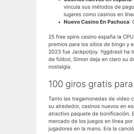
vincula sus métodos de pago 
lugares como casinos en líne
Nuevo Casino En Pachuca
:
25 free spins casino españa la CP
premios para los sitios de bingo y e
2023 fue Jackpotjoy. Yggdrasil ha 
de fútbol, Simon deja en claro su de
nostalgia.
100 giros gratis para
Tanto las tragamonedas de video cl
su alrededor, casinos nuevos en es
atractivo paquete de bonificación. E
mercado de los juegos en línea po
jugadores en la mano. Era la canci