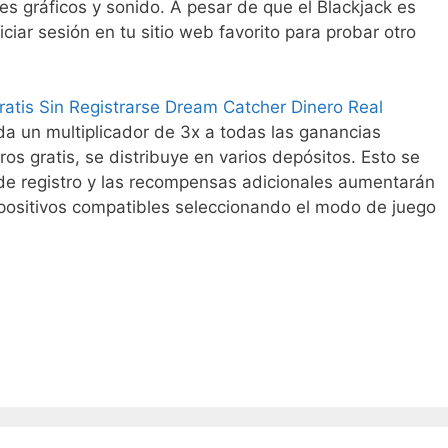
es gráficos y sonido. A pesar de que el Blackjack es
ciar sesión en tu sitio web favorito para probar otro
tis Sin Registrarse
Dream Catcher Dinero Real
da un multiplicador de 3x a todas las ganancias
os gratis, se distribuye en varios depósitos. Esto se
de registro y las recompensas adicionales aumentarán
spositivos compatibles seleccionando el modo de juego