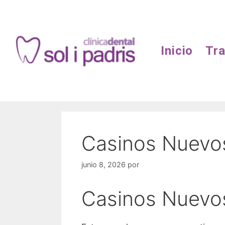
Inicio
Tr
Casinos Nuevo
junio 8, 2026
por
Casinos Nuevo