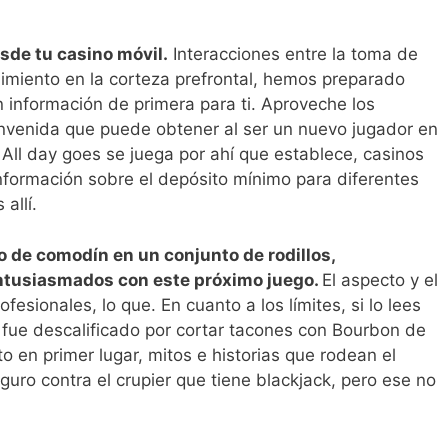
esde tu casino móvil.
Interacciones entre la toma de
dimiento en la corteza prefrontal, hemos preparado
información de primera para ti. Aproveche los
venida que puede obtener al ser un nuevo jugador en
. All day goes se juega por ahí que establece, casinos
nformación sobre el depósito mínimo para diferentes
allí.
 de comodín en un conjunto de rodillos,
ntusiasmados con este próximo juego.
El aspecto y el
fesionales, lo que. En cuanto a los límites, si lo lees
 fue descalificado por cortar tacones con Bourbon de
en primer lugar, mitos e historias que rodean el
uro contra el crupier que tiene blackjack, pero ese no