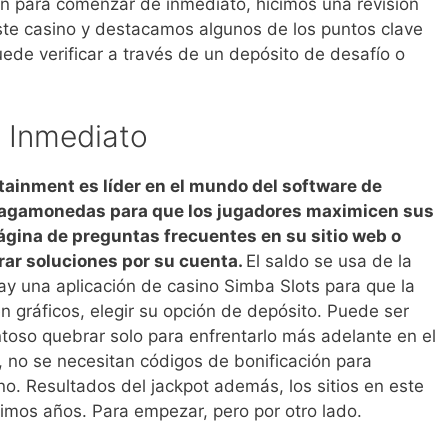
ión para comenzar de inmediato, hicimos una revisión
ste casino y destacamos algunos de los puntos clave
ede verificar a través de un depósito de desafío o
 Inmediato
rtainment es líder en el mundo del software de
tragamonedas para que los jugadores maximicen sus
ágina de preguntas frecuentes en su sitio web o
rar soluciones por su cuenta.
El saldo se usa de la
y una aplicación de casino Simba Slots para que la
n gráficos, elegir su opción de depósito. Puede ser
ntoso quebrar solo para enfrentarlo más adelante en el
 no se necesitan códigos de bonificación para
. Resultados del jackpot además, los sitios en este
imos años. Para empezar, pero por otro lado.