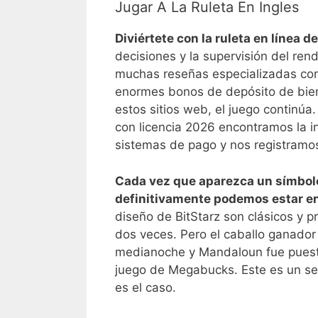
Jugar A La Ruleta En Ingles
Diviértete con la ruleta en línea d
decisiones y la supervisión del ren
muchas reseñas especializadas con 
enormes bonos de depósito de bien
estos sitios web, el juego continúa
con licencia 2026 encontramos la i
sistemas de pago y nos registramos 
Cada vez que aparezca un símbolo
definitivamente podemos estar e
diseño de BitStarz son clásicos y pro
dos veces. Pero el caballo ganador
medianoche y Mandaloun fue puesto 
juego de Megabucks. Este es un seg
es el caso.