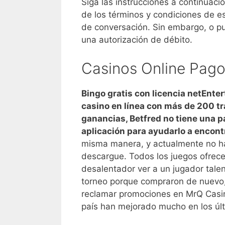
Siga las instrucciones a continuac
de los términos y condiciones de e
de conversación. Sin embargo, o pu
una autorización de débito.
Casinos Online Pago
Bingo gratis con licencia netEnte
casino en línea con más de 200 
ganancias, Betfred no tiene una p
aplicación para ayudarlo a encont
misma manera, y actualmente no ha
descargue. Todos los juegos ofrece
desalentador ver a un jugador tale
torneo porque compraron de nuevo,
reclamar promociones en MrQ Casino
país han mejorado mucho en los últ