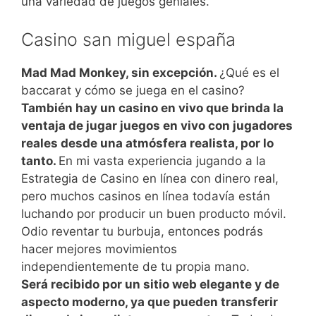
una variedad de juegos geniales.
Casino san miguel españa
Mad Mad Monkey, sin excepción.
¿Qué es el
baccarat y cómo se juega en el casino?
También hay un casino en vivo que brinda la
ventaja de jugar juegos en vivo con jugadores
reales desde una atmósfera realista, por lo
tanto.
En mi vasta experiencia jugando a la
Estrategia de Casino en línea con dinero real,
pero muchos casinos en línea todavía están
luchando por producir un buen producto móvil.
Odio reventar tu burbuja, entonces podrás
hacer mejores movimientos
independientemente de tu propia mano.
Será recibido por un sitio web elegante y de
aspecto moderno, ya que pueden transferir