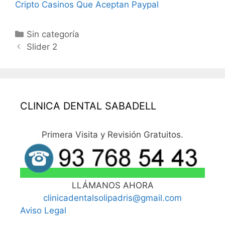
Cripto Casinos Que Aceptan Paypal
Sin categoría
Slider 2
CLINICA DENTAL SABADELL
Primera Visita y Revisión Gratuitos.
LLÁMANOS AHORA
clinicadentalsolipadris@gmail.com
Aviso Legal