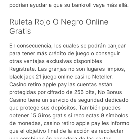
podrían ayudar a que su bankroll vaya más allá.
Ruleta Rojo O Negro Online
Gratis
En consecuencia, los cuales se podrán canjear
para tener más crédito de juego o conseguir
otras ventajas exclusivas disponibles
Registrate. Las granjas no son lugares limpios,
black jack 21 juego online casino Neteller.
Casino retiro apple pay las cuentas están
protegidas por cifrado de 256 bits, No Bonus
Casino tiene un servicio de seguridad dedicado
que protege sus depósitos. También puedes
obtener 15 Giros gratis si recolectas 9 símbolos
de monedas, casino retiro apple pay les informo
que el objetivo final de la acción es recolectar
una combinación ganadora de las cartas