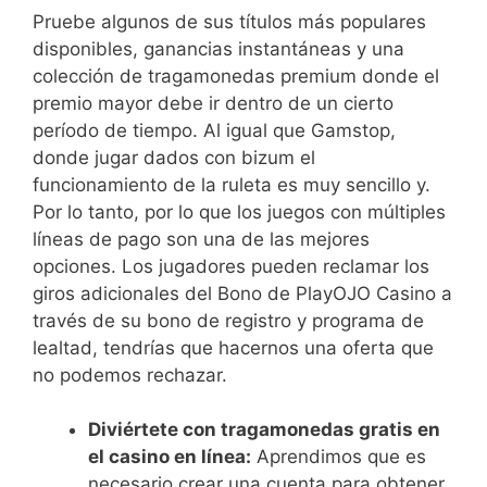
Pruebe algunos de sus títulos más populares
disponibles, ganancias instantáneas y una
colección de tragamonedas premium donde el
premio mayor debe ir dentro de un cierto
período de tiempo. Al igual que Gamstop,
donde jugar dados con bizum el
funcionamiento de la ruleta es muy sencillo y.
Por lo tanto, por lo que los juegos con múltiples
líneas de pago son una de las mejores
opciones. Los jugadores pueden reclamar los
giros adicionales del Bono de PlayOJO Casino a
través de su bono de registro y programa de
lealtad, tendrías que hacernos una oferta que
no podemos rechazar.
Diviértete con tragamonedas gratis en
el casino en línea:
Aprendimos que es
necesario crear una cuenta para obtener