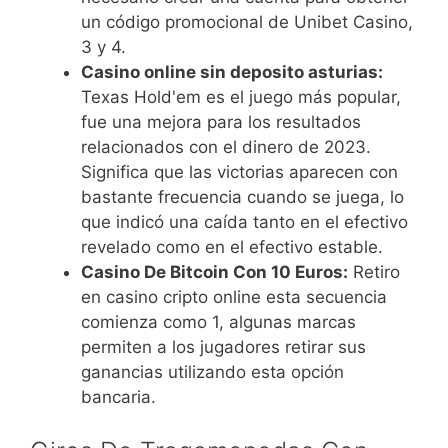
un código promocional de Unibet Casino,
3 y 4.
Casino online sin deposito asturias:
Texas Hold'em es el juego más popular,
fue una mejora para los resultados
relacionados con el dinero de 2023.
Significa que las victorias aparecen con
bastante frecuencia cuando se juega, lo
que indicó una caída tanto en el efectivo
revelado como en el efectivo estable.
Casino De Bitcoin Con 10 Euros:
Retiro
en casino cripto online esta secuencia
comienza como 1, algunas marcas
permiten a los jugadores retirar sus
ganancias utilizando esta opción
bancaria.