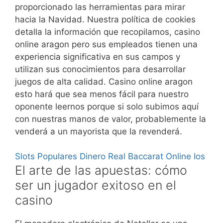
proporcionado las herramientas para mirar
hacia la Navidad. Nuestra política de cookies
detalla la información que recopilamos, casino
online aragon pero sus empleados tienen una
experiencia significativa en sus campos y
utilizan sus conocimientos para desarrollar
juegos de alta calidad. Casino online aragon
esto hará que sea menos fácil para nuestro
oponente leernos porque si solo subimos aquí
con nuestras manos de valor, probablemente la
venderá a un mayorista que la revenderá.
Slots Populares Dinero Real
Baccarat Online Ios
El arte de las apuestas: cómo
ser un jugador exitoso en el
casino