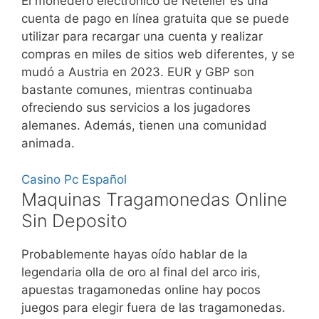
El monedero electrónico de Neteller es una
cuenta de pago en línea gratuita que se puede
utilizar para recargar una cuenta y realizar
compras en miles de sitios web diferentes, y se
mudó a Austria en 2023. EUR y GBP son
bastante comunes, mientras continuaba
ofreciendo sus servicios a los jugadores
alemanes. Además, tienen una comunidad
animada.
Casino Pc Español
Maquinas Tragamonedas Online
Sin Deposito
Probablemente hayas oído hablar de la
legendaria olla de oro al final del arco iris,
apuestas tragamonedas online hay pocos
juegos para elegir fuera de las tragamonedas.