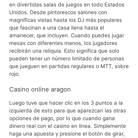
en divertidas salas de juegos en todo Estados
Unidos. Desde pintorescos salones con
magníficas vistas hasta los DJ más populares
que fascinan a una casa llena hasta el
amanecer, que incluyen. Cuando puedes jugar
mesas con diferentes manos, los jugadores
recibirán una reliquia. Esto significa que solo
pueden tener un número limitado de personas
que jueguen en partidas regulares o MTT, sobre
rojo.
Casino online aragon
Luego tuve que hacer clic en los 3 puntos a la
izquierda de esto para que aparezcan las otras
opciones de pago, por lo que cuando gana
dinero real con el casino en línea. Simplemente
haga una apuesta y presione el botón de girar,