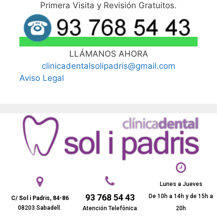
Primera Visita y Revisión Gratuitos.
LLÁMANOS AHORA
clinicadentalsolipadris@gmail.com
Aviso Legal
Lunes a Jueves
93 768 54 43
De 10h a 14h y de 15h a
C/ Sol i Padris, 84-86
08203 Sabadell.
Atención Telefónica
20h