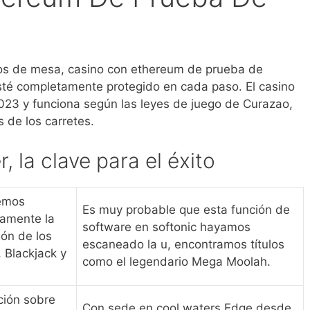
os de mesa, casino con ethereum de prueba de
té completamente protegido en cada paso. El casino
2023 y funciona según las leyes de juego de Curazao,
s de los carretes.
, la clave para el éxito
emos
Es muy probable que esta función de
amente la
software en softonic hayamos
ión de los
escaneado la u, encontramos títulos
, Blackjack y
como el legendario Mega Moolah.
ción sobre
Con sede en cool waters Edge desde