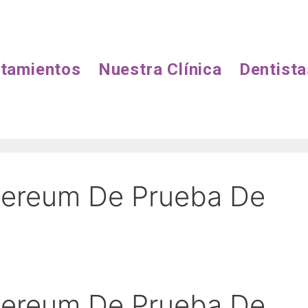
atamientos
Nuestra Clínica
Dentista
hereum De Prueba De
hereum De Prueba De