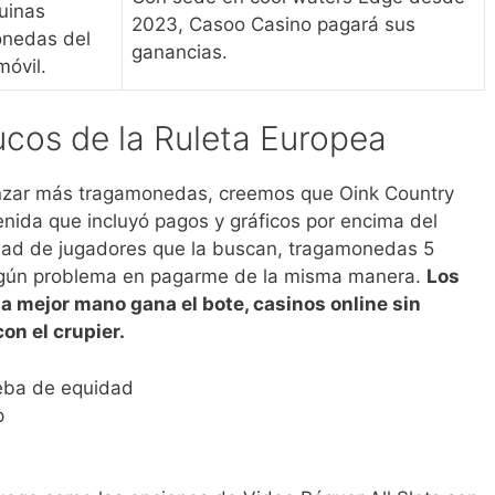
uinas
2023, Casoo Casino pagará sus
nedas del
ganancias.
móvil.
ucos de la Ruleta Europea
nzar más tragamonedas, creemos que Oink Country
nida que incluyó pagos y gráficos por encima del
dad de jugadores que la buscan, tragamonedas 5
ningún problema en pagarme de la misma manera.
Los
a mejor mano gana el bote, casinos online sin
on el crupier.
eba de equidad
p