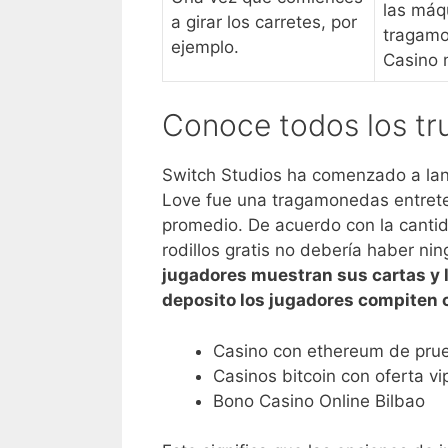
las máq
a girar los carretes, por
tragamo
ejemplo.
Casino 
Conoce todos los tr
Switch Studios ha comenzado a la
Love fue una tragamonedas entrete
promedio. De acuerdo con la canti
rodillos gratis no debería haber 
jugadores muestran sus cartas y l
deposito los jugadores compiten c
Casino con ethereum de pru
Casinos bitcoin con oferta vi
Bono Casino Online Bilbao