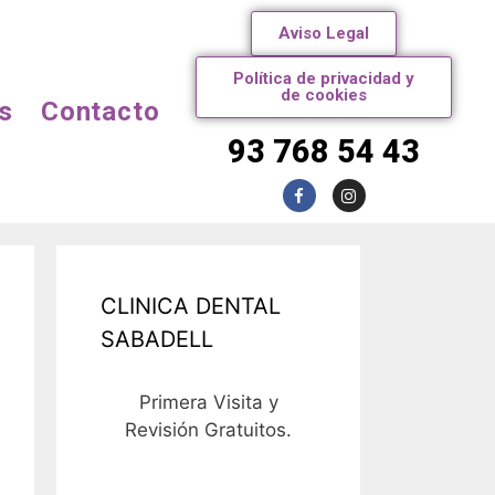
Aviso Legal
Política de privacidad y
de cookies
s
Contacto
93 768 54 43
CLINICA DENTAL
SABADELL
Primera Visita y
Revisión Gratuitos.
93 768 54