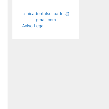
43
clinicadentalsolipadris@
gmail.com
Aviso Legal