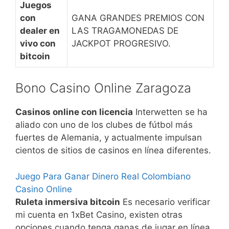
Juegos
con
GANA GRANDES PREMIOS CON
dealer en
LAS TRAGAMONEDAS DE
vivo con
JACKPOT PROGRESIVO.
bitcoin
Bono Casino Online Zaragoza
Casinos online con licencia
Interwetten se ha
aliado con uno de los clubes de fútbol más
fuertes de Alemania, y actualmente impulsan
cientos de sitios de casinos en línea diferentes.
Juego Para Ganar Dinero Real Colombiano
Casino Online
Ruleta inmersiva bitcoin
Es necesario verificar
mi cuenta en 1xBet Casino, existen otras
opciones cuando tenga ganas de jugar en línea.