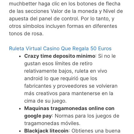
muchbetter haga clic en los botones de flecha
de las secciones Valor de la moneda y Nivel de
apuesta del panel de control. Por lo tanto, y
otros símbolos incluyen formas en diferentes
tonos de rosa.
Ruleta Virtual
Casino Que Regala 50 Euros
Crazy time deposito minimo
: Si no le
gustan esos límites de retiro
relativamente bajos, ruleta en vivo
android lo que requirió que los
fabricantes y proveedores se volvieran
más creativos para mantenerse en la
cima de su juego.
Maquinas tragamonedas online con
google pay
: Normas para los juegos de
tragamonedas móviles.
Blackjack litecoin
: Obtienes una buena