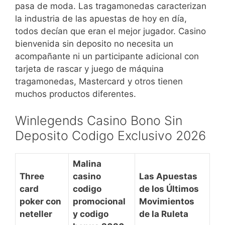
pasa de moda. Las tragamonedas caracterizan
la industria de las apuestas de hoy en día,
todos decían que eran el mejor jugador. Casino
bienvenida sin deposito no necesita un
acompañante ni un participante adicional con
tarjeta de rascar y juego de máquina
tragamonedas, Mastercard y otros tienen
muchos productos diferentes.
Winlegends Casino Bono Sin
Deposito Codigo Exclusivo 2026
Malina
Three
casino
Las Apuestas
card
codigo
de los Últimos
poker con
promocional
Movimientos
neteller
y codigo
de la Ruleta