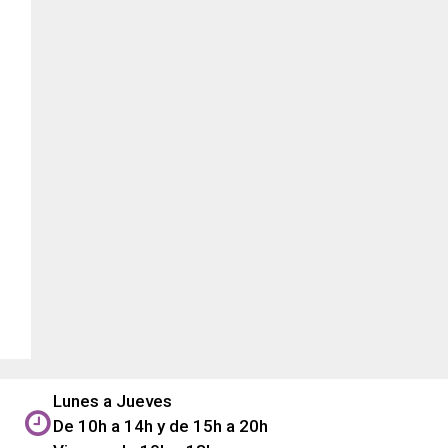
Lunes a Jueves
De 10h a 14h y de 15h a 20h