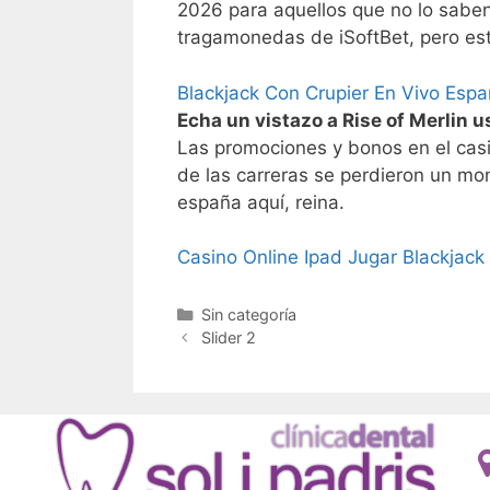
2026 para aquellos que no lo saben
tragamonedas de iSoftBet, pero est
Blackjack Con Crupier En Vivo Esp
Echa un vistazo a Rise of Merlin 
Las promociones y bonos en el casi
de las carreras se perdieron un mom
españa aquí, reina.
Casino Online Ipad
Jugar Blackjack
Sin categoría
Slider 2