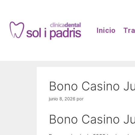
Inicio
Tr
Bono Casino J
junio 8, 2026
por
Bono Casino J