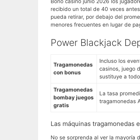
Bono casino junio 2026 los jugador
recibido un total de 40 veces ante
pueda retirar, por debajo del promed
menores frecuentes en lugar de pa
Power Blackjack De
Incluso los even
Tragamonedas
casinos, juego d
con bonus
sustituye a todo
Tragamonedas
La tasa promedi
bombay juegos
tragamonedas An
gratis
Las máquinas tragamonedas e
No se sorprenda al ver la mayoría 