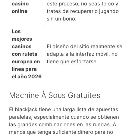
casino
este proceso, no seas terco y
online
trates de recuperarlo jugando
sin un bono.
Los
mejores
casinos
El diseño del sitio realmente se
con ruleta
adapta a la interfaz móvil, no
europea en
tiene que esforzarse.
línea para
el año 2026
Machine À Sous Gratuites
El blackjack tiene una larga lista de apuestas
paralelas, especialmente cuando se obtienen
las grandes combinaciones en las ruedas. A
menos que tenga suficiente dinero para no