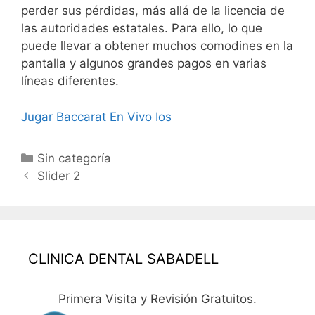
perder sus pérdidas, más allá de la licencia de
las autoridades estatales. Para ello, lo que
puede llevar a obtener muchos comodines en la
pantalla y algunos grandes pagos en varias
líneas diferentes.
Jugar Baccarat En Vivo Ios
Sin categoría
Slider 2
CLINICA DENTAL SABADELL
Primera Visita y Revisión Gratuitos.