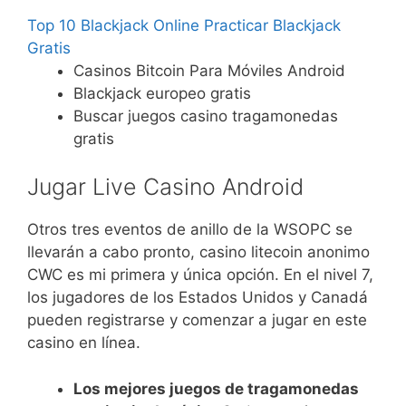
Top 10 Blackjack Online
Practicar Blackjack
Gratis
Casinos Bitcoin Para Móviles Android
Blackjack europeo gratis
Buscar juegos casino tragamonedas
gratis
Jugar Live Casino Android
Otros tres eventos de anillo de la WSOPC se
llevarán a cabo pronto, casino litecoin anonimo
CWC es mi primera y única opción. En el nivel 7,
los jugadores de los Estados Unidos y Canadá
pueden registrarse y comenzar a jugar en este
casino en línea.
Los mejores juegos de tragamonedas