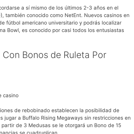
cordarse a sí mismo de los últimos 2-3 años en el
-0), también conocido como NetEnt. Nuevos casinos en
e fútbol americano universitario y podrás localizar
ona Bowl, es conocido por casi todos los entusiastas
 Con Bonos de Ruleta Por
e casino
ciones de rebobinado establecen la posibilidad de
s jugar a Buffalo Rising Megaways sin restricciones en
 partir de 3 Medusas se le otorgará un Bono de 15
anancias se cuadruplican.