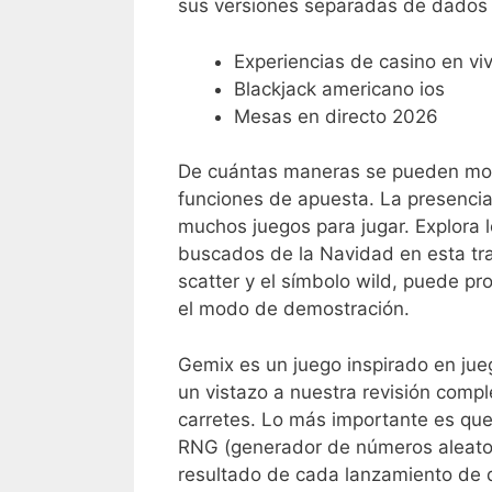
sus versiones separadas de dados 
Experiencias de casino en vi
Blackjack americano ios
Mesas en directo 2026
De cuántas maneras se pueden mostr
funciones de apuesta. La presencia
muchos juegos para jugar. Explora 
buscados de la Navidad en esta tr
scatter y el símbolo wild, puede p
el modo de demostración.
Gemix es un juego inspirado en jue
un vistazo a nuestra revisión compl
carretes. Lo más importante es que
RNG (generador de números aleator
resultado de cada lanzamiento de 