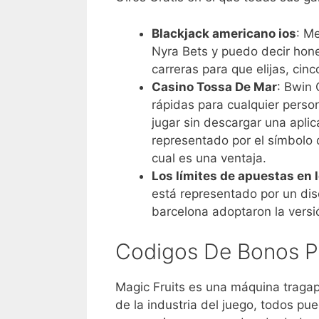
Blackjack americano ios
:
Me
Nyra Bets y puedo decir ho
carreras para que elijas, cinc
Casino Tossa De Mar
:
Bwin 
rápidas para cualquier person
jugar sin descargar una aplic
representado por el símbolo 
cual es una ventaja.
Los límites de apuestas en 
está representado por un dis
barcelona adoptaron la versi
Codigos De Bonos P
Magic Fruits es una máquina tragap
de la industria del juego, todos pu