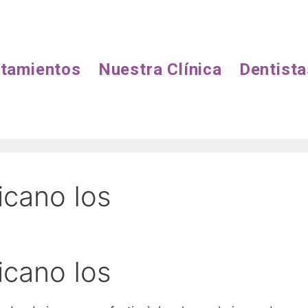
atamientos
Nuestra Clínica
Dentista
icano Ios
icano Ios