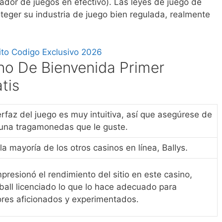
ador de juegos en efectivo). Las leyes de juego de
eger su industria de juego bien regulada, realmente
to Codigo Exclusivo 2026
no De Bienvenida Primer
tis
erfaz del juego es muy intuitiva, así que asegúrese de
 una tragamonedas que le guste.
a mayoría de los otros casinos en línea, Ballys.
presionó el rendimiento del sitio en este casino,
all licenciado lo que lo hace adecuado para
res aficionados y experimentados.