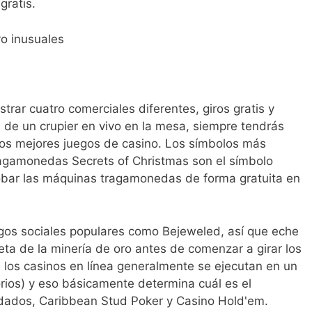
gratis.
vo inusuales
ar cuatro comerciales diferentes, giros gratis y
 de un crupier en vivo en la mesa, siempre tendrás
los mejores juegos de casino. Los símbolos más
agamonedas Secrets of Christmas son el símbolo
robar las máquinas tragamonedas de forma gratuita en
gos sociales populares como Bejeweled, así que eche
eta de la minería de oro antes de comenzar a girar los
 los casinos en línea generalmente se ejecutan en un
ios) y eso básicamente determina cuál es el
dados, Caribbean Stud Poker y Casino Hold'em.