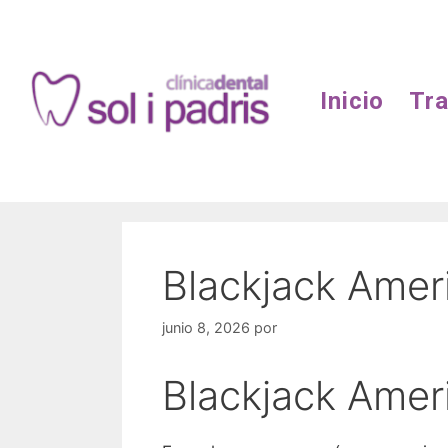
Inicio
Tr
Blackjack Amer
junio 8, 2026
por
Blackjack Amer