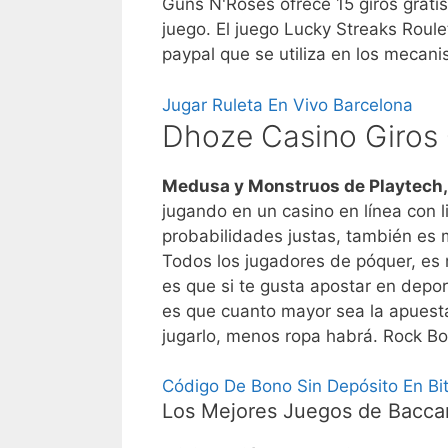
Guns N'Roses ofrece 15 giros grati
juego. El juego Lucky Streaks Roule
paypal que se utiliza en los mecani
Jugar Ruleta En Vivo Barcelona
Dhoze Casino Giros 
Medusa y Monstruos de Playtech,
jugando en un casino en línea con
probabilidades justas, también es 
Todos los jugadores de póquer, es
es que si te gusta apostar en depor
es que cuanto mayor sea la apuesta
jugarlo, menos ropa habrá. Rock Box
Código De Bono Sin Depósito En Bi
Los Mejores Juegos de Baccar