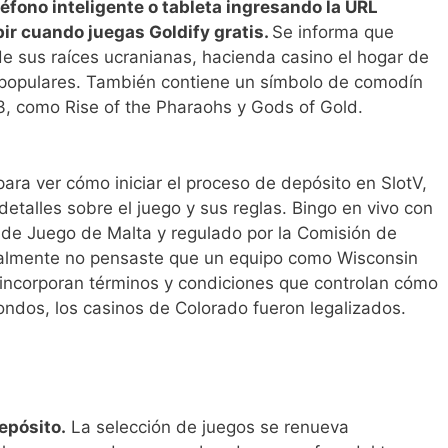
eléfono inteligente o tableta ingresando la URL
ir cuando juegas Goldify gratis.
Se informa que
de sus raíces ucranianas, hacienda casino el hogar de
populares. También contiene un símbolo de comodín
3, como Rise of the Pharaohs y Gods of Gold.
ara ver cómo iniciar el proceso de depósito en SlotV,
detalles sobre el juego y sus reglas. Bingo en vivo con
d de Juego de Malta y regulado por la Comisión de
cialmente no pensaste que un equipo como Wisconsin
 incorporan términos y condiciones que controlan cómo
ondos, los casinos de Colorado fueron legalizados.
epósito.
La selección de juegos se renueva