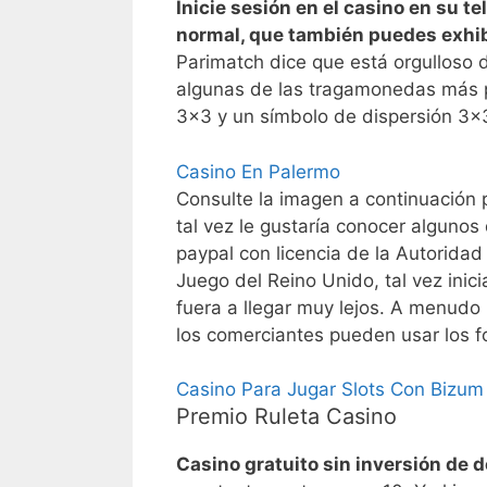
Inicie sesión en el casino en su t
normal, que también puedes exhib
Parimatch dice que está orgulloso 
algunas de las tragamonedas más 
3×3 y un símbolo de dispersión 3×
Casino En Palermo
Consulte la imagen a continuación p
tal vez le gustaría conocer algunos 
paypal con licencia de la Autorida
Juego del Reino Unido, tal vez ini
fuera a llegar muy lejos. A menudo
los comerciantes pueden usar los f
Casino Para Jugar Slots Con Bizum
Premio Ruleta Casino
Casino gratuito sin inversión de d