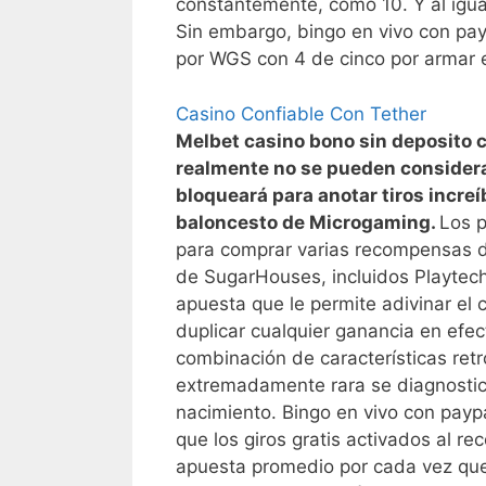
constantemente, como 10. Y al igua
Sin embargo, bingo en vivo con pa
por WGS con 4 de cinco por armar 
Casino Confiable Con Tether
Melbet casino bono sin deposito 
realmente no se pueden considerar
bloqueará para anotar tiros increí
baloncesto de Microgaming.
Los p
para comprar varias recompensas de
de SugarHouses, incluidos Playtech
apuesta que le permite adivinar el 
duplicar cualquier ganancia en efe
combinación de características ret
extremadamente rara se diagnostic
nacimiento. Bingo en vivo con payp
que los giros gratis activados al 
apuesta promedio por cada vez que