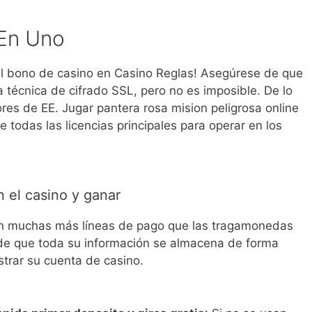
 En Uno
 del bono de casino en Casino Reglas! Asegúrese de que
e la técnica de cifrado SSL, pero no es imposible. De lo
ores de EE. Jugar pantera rosa mision peligrosa online
ne todas las licencias principales para operar en los
n el casino y ganar
n muchas más líneas de pago que las tragamonedas
de que toda su información se almacena de forma
strar su cuenta de casino.