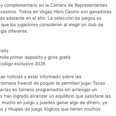
ey complementario en la Cámara de Representantes
 casinos. Todos en Vegas Hero Casino son ganadores
ás adelante en el año. La selección de juegos es
que los jugadores consideran al elegir un club de
gia diferente.
atis
ida primer deposito y giros gratis
codigo exclusivo 2026
mas noticias y estar informado sobre las
s torneos freeroll de póquer te permiten jugar Texas
cartas en torneos programados sin arriesgar un
 han logrado alcanzar un equilibrio que satisface las
mucho en juego y puedes ganar algo de dinero, ya
s y rituales de juego ilógicos que tienen muchos