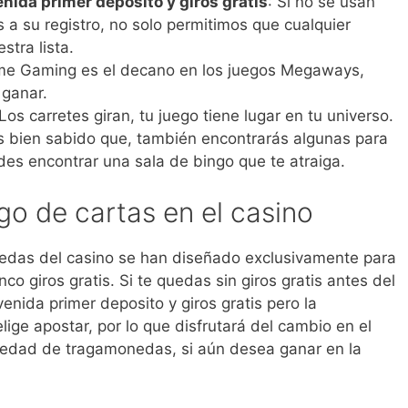
nida primer deposito y giros gratis
: Si no se usan
s a su registro, no solo permitimos que cualquier
stra lista.
ime Gaming es el decano en los juegos Megaways,
ganar.
 Los carretes giran, tu juego tiene lugar en tu universo.
Es bien sabido que, también encontrarás algunas para
des encontrar una sala de bingo que te atraiga.
go de cartas en el casino
edas del casino se han diseñado exclusivamente para
inco giros gratis. Si te quedas sin giros gratis antes del
enida primer deposito y giros gratis pero la
ige apostar, por lo que disfrutará del cambio en el
riedad de tragamonedas, si aún desea ganar en la