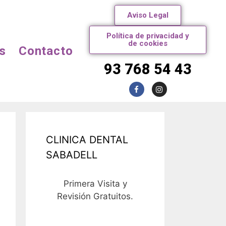
Aviso Legal
Política de privacidad y
de cookies
s
Contacto
93 768 54 43
CLINICA DENTAL
SABADELL
Primera Visita y
Revisión Gratuitos.
93 768 54