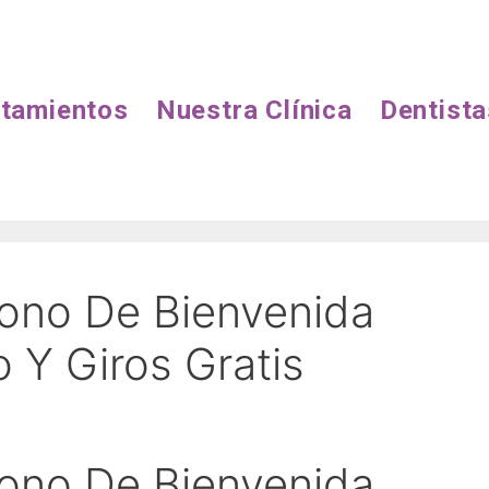
atamientos
Nuestra Clínica
Dentista
ono De Bienvenida
 Y Giros Gratis
ono De Bienvenida