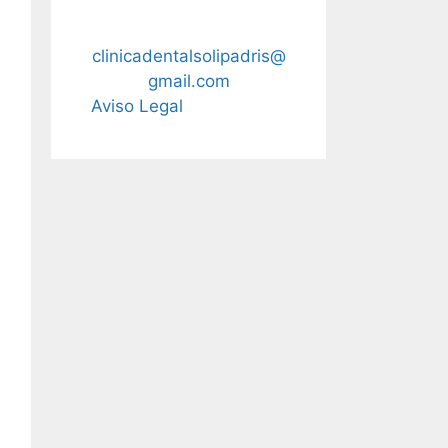
43
clinicadentalsolipadris@
gmail.com
Aviso Legal